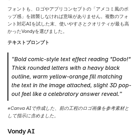
フォントも、ロゴやアプリコンセプトの「アメコミ風のポ
ップ感」を踏襲しなければ意味がありません。複数のフォ
ント対応AIを試した末、使いやすさとクオリティが最も高
かったVondyを選びました。 
テキストプロンプト
“Bold comic-style text effect reading "Dodo!" 
Thick rounded letters with a heavy black 
outline, warm yellow-orange fill matching 
the text in the image attached, slight 3D pop-
out feel like a celebratory answer reveal.”
※Canva AIで作成した、前の工程のロゴ画像を参考素材と
して指示に含めました。
Vondy AI