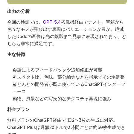
出力の分析
今回の検証では、
GPT-5.4
搭載機経由でテスト。宝箱から
色々なモノが飛び出す表現はバリエーションが豊か。絶滅
したDodoの画像は光の陰影まで見事に表現されており、ど
ちらも非常に満足です。
主な特徴
会話によるフィードバックや追加修正が可能
アスペクト比、色味、部分編集などを指示でその場調整
ほとんどの開発者が既に使っているChatGPTインターフ
ェース
動物、風景などの写実的なテクスチャ再現に強み
料金プラン
無料プランのChatGPT経由で1日2〜3枚の生成に対応。
ChatGPT Plusは月額20ドルで3時間ごとに約50枚生成でき