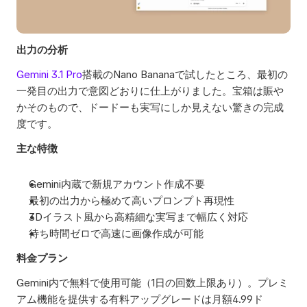
出力の分析
Gemini 3.1 Pro
搭載のNano Bananaで試したところ、最初の
一発目の出力で意図どおりに仕上がりました。宝箱は賑や
かそのもので、ドードーも実写にしか見えない驚きの完成
度です。 
主な特徴
Gemini内蔵で新規アカウント作成不要
最初の出力から極めて高いプロンプト再現性
3Dイラスト風から高精細な実写まで幅広く対応
待ち時間ゼロで高速に画像作成が可能
料金プラン
Gemini内で無料で使用可能（1日の回数上限あり）。プレミ
アム機能を提供する有料アップグレードは月額4.99ド