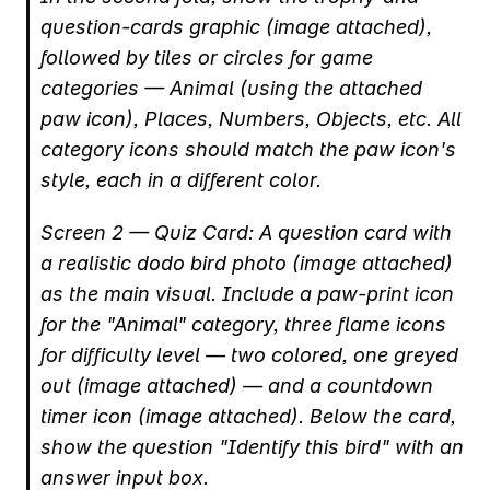
question-cards graphic (image attached), 
followed by tiles or circles for game 
categories — Animal (using the attached 
paw icon), Places, Numbers, Objects, etc. All 
category icons should match the paw icon's 
style, each in a different color.
Screen 2 — Quiz Card: A question card with 
a realistic dodo bird photo (image attached) 
as the main visual. Include a paw-print icon 
for the "Animal" category, three flame icons 
for difficulty level — two colored, one greyed 
out (image attached) — and a countdown 
timer icon (image attached). Below the card, 
show the question "Identify this bird" with an 
answer input box.