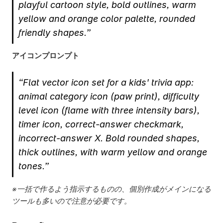
playful cartoon style, bold outlines, warm 
yellow and orange color palette, rounded 
friendly shapes.”
アイコンプロンプト
“Flat vector icon set for a kids' trivia app: 
animal category icon (paw print), difficulty 
level icon (flame with three intensity bars), 
timer icon, correct-answer checkmark, 
incorrect-answer X. Bold rounded shapes, 
thick outlines, with warm yellow and orange 
tones.”
※一括で作るよう指示するものの、個別作成がメインになる
ツールも多いので注意が必要です。 