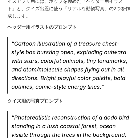
イズアプリ用には、ポップを極めた「ヘッダー用イラス
ト」と、クイズ出題に使う「リアルな動物写真」の2つを作
成します。
ヘッダー用イラストのプロンプト
“Cartoon illustration of a treasure chest-
style box bursting open, exploding outward 
with stars, colorful animals, tiny landmarks, 
and atom/molecule shapes flying out in all 
directions. Bright playful color palette, bold 
outlines, comic-style energy lines.”
クイズ用の写真プロンプト
“Photorealistic reconstruction of a dodo bird 
standing in a lush coastal forest, ocean 
visible through the trees in the background, 