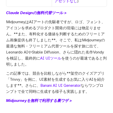
アセットなし
)
Claude Designの無料代替ツール >
MidjourneyはAIアートの先駆者ですが、ロゴ、フォント、
アイコンを求めるプロダクト開発の現場には物足りませ
ん。**また、有料化する価値を判断するためのフリーミア
ム画像提供も終了しました**。そこで、私はMidjourneyの
最適な無料・フリーミアム代替ツールを探す旅に出て、
Leonardo AIやStable Diffusion、さらに隠れた名作Vondy
を検証し、最終的に
AI UIツール
を使うのが最速であると判
明しました。
この記事では、競合を比較しながら**架空のクイズアプリ
「Trivvy」を例に、UI素材を生成するお気に入りAIを紹介
します**。さらに、
Banani AI UI Generator
ならワンプロ
ンプトで全て同時に生成する様子も実践します。 
Midjourneyを無料で利用する裏ワザ >