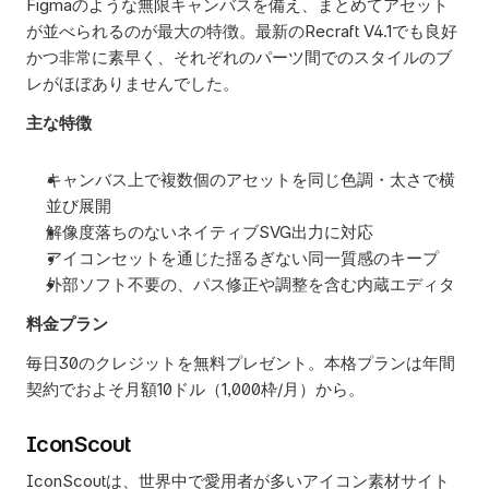
Figmaのような無限キャンバスを備え、まとめてアセット
が並べられるのが最大の特徴。最新のRecraft V4.1でも良好
かつ非常に素早く、それぞれのパーツ間でのスタイルのブ
レがほぼありませんでした。
主な特徴
キャンバス上で複数個のアセットを同じ色調・太さで横
並び展開
解像度落ちのないネイティブSVG出力に対応
アイコンセットを通じた揺るぎない同一質感のキープ
外部ソフト不要の、パス修正や調整を含む内蔵エディタ
料金プラン
毎日30のクレジットを無料プレゼント。本格プランは年間
契約でおよそ月額10ドル（1,000枠/月）から。
IconScout
IconScoutは、世界中で愛用者が多いアイコン素材サイト