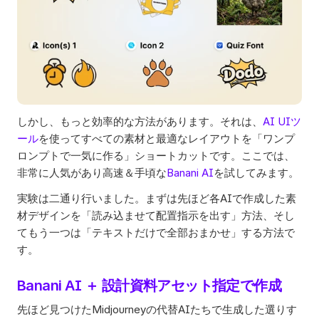
しかし、もっと効率的な方法があります。それは、
AI UIツ
ール
を使ってすべての素材と最適なレイアウトを「ワンプ
ロンプトで一気に作る」ショートカットです。ここでは、
非常に人気があり高速＆手頃な
Banani AI
を試してみます。 
実験は二通り行いました。まずは先ほど各AIで作成した素
材デザインを「読み込ませて配置指示を出す」方法、そし
てもう一つは「テキストだけで全部おまかせ」する方法で
す。
Banani AI ＋ 設計資料アセット指定で作成
先ほど見つけたMidjourneyの代替AIたちで生成した選りす