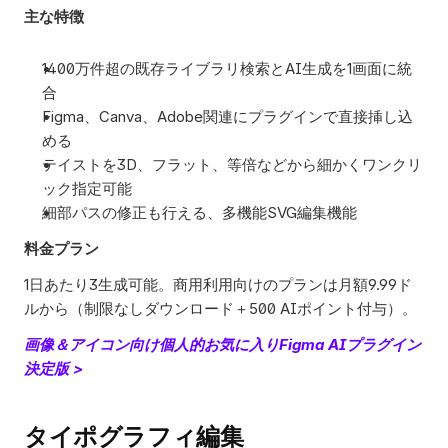
主な特徴
1400万件超の既存ライブラリ検索とAI生成を1画面に統
合
Figma、Canva、Adobe関連にプラグインで直接挿し込
める
テイストを3D、フラット、等倍などから細かくワンクリ
ック指定可能
細部パスの修正も行える、多機能SVG編集機能
料金プラン
1日あたり3生成可能。商用利用向けのプランは月額9.99ド
ルから（制限なしダウンロード＋500 AIポイント付与）。
画像＆アイコン向け個人的お気に入りFigma AIプラグイン
決定版 >
タイポグラフィ編集