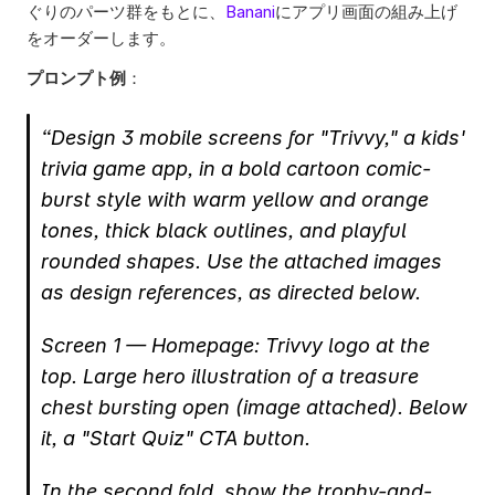
ぐりのパーツ群をもとに、
Banani
にアプリ画面の組み上げ
をオーダーします。
プロンプト例
：
“Design 3 mobile screens for "Trivvy," a kids' 
trivia game app, in a bold cartoon comic-
burst style with warm yellow and orange 
tones, thick black outlines, and playful 
rounded shapes. Use the attached images 
as design references, as directed below.
Screen 1 — Homepage: Trivvy logo at the 
top. Large hero illustration of a treasure 
chest bursting open (image attached). Below 
it, a "Start Quiz" CTA button.
In the second fold, show the trophy-and-