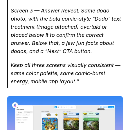
Screen 3 — Answer Reveal: Same dodo 
photo, with the bold comic-style "Dodo" text 
treatment (image attached) overlaid or 
placed below it to confirm the correct 
answer. Below that, a few fun facts about 
dodos, and a "Next" CTA button.
Keep all three screens visually consistent — 
same color palette, same comic-burst 
energy, mobile app layout.”