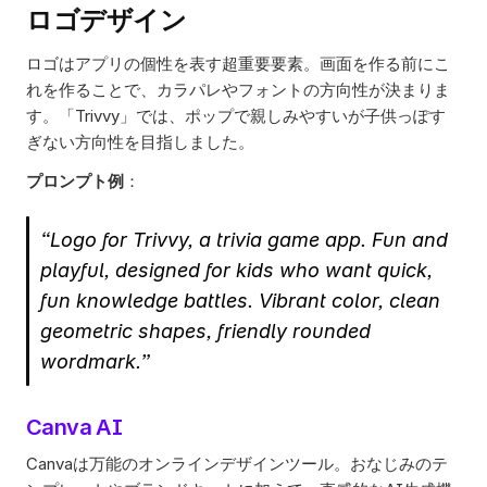
ロゴデザイン
ロゴはアプリの個性を表す超重要要素。画面を作る前にこ
れを作ることで、カラパレやフォントの方向性が決まりま
す。「Trivvy」では、ポップで親しみやすいが子供っぽす
ぎない方向性を目指しました。 
プロンプト例
： 
“Logo for Trivvy, a trivia game app. Fun and 
playful, designed for kids who want quick, 
fun knowledge battles. Vibrant color, clean 
geometric shapes, friendly rounded 
wordmark.”
Canva AI
Canvaは万能のオンラインデザインツール。おなじみのテ