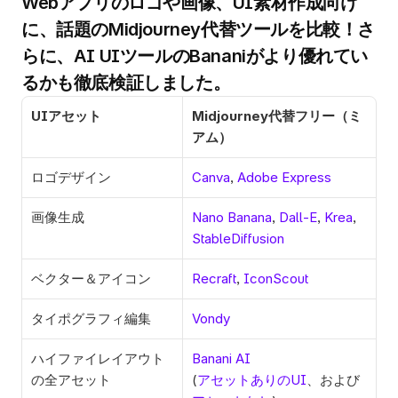
Webアプリのロゴや画像、UI素材作成向け
に、話題のMidjourney代替ツールを比較！さ
らに、AI UIツールのBananiがより優れてい
るかも徹底検証しました。
UIアセット
Midjourney代替フリー（ミ
アム）
ロゴデザイン
Canva
, 
Adobe Express
画像生成
Nano Banana
, 
Dall-E
, 
Krea
, 
StableDiffusion
ベクター＆アイコン 
Recraft
, 
IconScout
タイポグラフィ編集
Vondy
ハイファイレイアウト
Banani AI
の全アセット
(
アセットありのUI
、および 