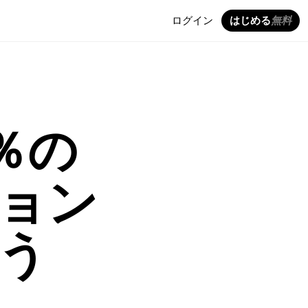
ログイン
はじめる
無料
％の
ョン
う