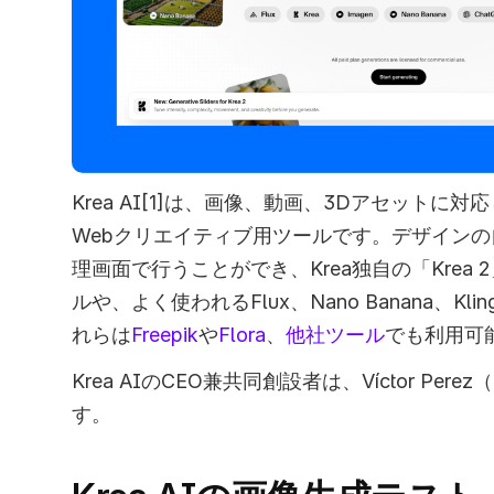
Krea AI[1]は、画像、動画、3Dアセットに
Webクリエイティブ用ツールです。デザインの
理画面で行うことができ、Krea独自の「Krea 
ルや、よく使われるFlux、Nano Banana、Klin
れらは
Freepik
や
Flora
、
他社ツール
でも利用可
Krea AIのCEO兼共同創設者は、Víctor Per
す。