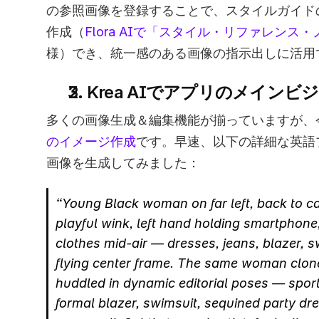
の参照画像を登録することで、スタイルガイド
作成（
Flora AIで「スタイル・リファレンス
様）でき、統一感のある画像の指示出しに活用
2. Krea AIでアプリのメイン
多くの画像生成＆編集機能が揃っていますが、
のイメージ作成
です。早速、以下の詳細な英語
画像を生成してみました：
“Young Black woman on far left, back to ca
playful wink, left hand holding smartphone,
clothes mid-air — dresses, jeans, blazer, sw
flying center frame. The same woman cloned 
huddled in dynamic editorial poses — sport
formal blazer, swimsuit, sequined party dres