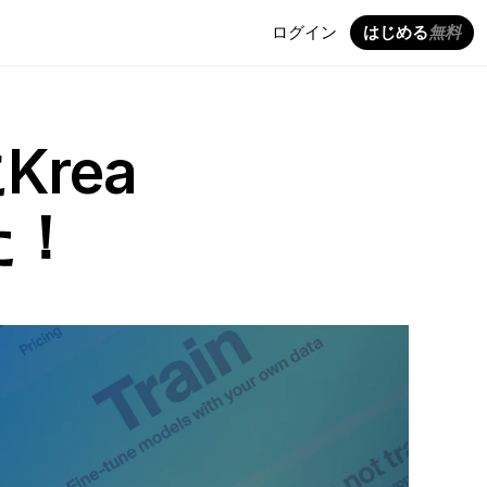
ログイン
はじめる
無料
ea 
た！