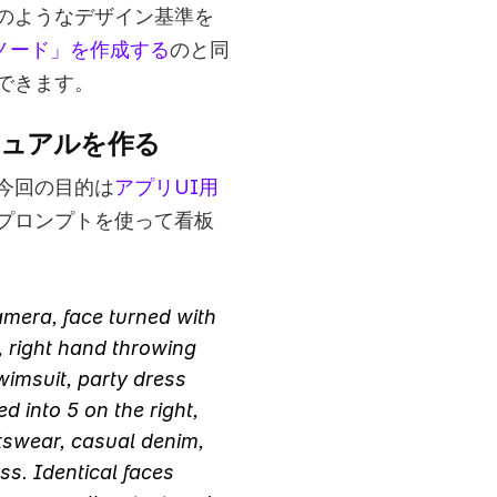
のようなデザイン基準を
・ノード」を作成する
のと同
できます。
ビジュアルを作る
今回の目的は
アプリUI用
プロンプトを使って看板
mera, face turned with 
 right hand throwing 
imsuit, party dress 
into 5 on the right, 
swear, casual denim, 
s. Identical faces 