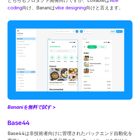
どちらもプロダクト開発向けですが、Lovableは
vibe 
coding
向け、Bananiは
vibe designing
向けと言えます。 
Bananiを無料で試す >
Base44
Base44は非技術者向けに管理されたバックエンド自動化を