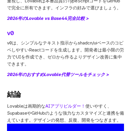
重視し、Lovableは本番品質のTypeScriptコードをGitHub
で完全に所有できます。インフラの好みで選びましょう。
2026年のLovable vs Base44完全比較 >
v0
v0は、シンプルなテキスト指示からshadcn/uiベースのコピ
ペしやすいReactコードを生成します。開発者は最小限の労
力でUIを作成でき、ゼロから作るよりデザイン改善に集中
できます。
2026年のおすすめLovable代替ツールをチェック >
結論
Lovableは画期的な
AIアプリビルダー！
使いやすく、
SupabaseやGitHubのような強力なカスタマイズと連携を備
えています。デザインの発想、反復、開発をつなぎます。