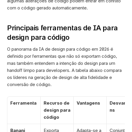
algumas alterações de código podem entrar em conflito 
com o código gerado automaticamente.
Principais ferramentas de IA para 
design para código
O panorama da IA de design para código em 2026 é 
definido por ferramentas que não só exportam código, 
mas também entendem a intenção do design para um 
handoff limpo para developers. A tabela abaixo compara 
os líderes na geração de design de alta fidelidade e 
conversão de código.
Ferramenta
Recurso de 
Vantagens
Desvanta
design para 
ns
código
Banani
Exporta 
Adapta-se a 
Conjunto de