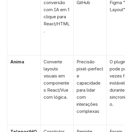
conversão 
GitHub
Figma "Aut
com IA em 1 
Layout".
clique para 
React/HTML
.
Anima
Converte 
Precisão 
O plugin 
layouts 
pixel-perfect 
pode por 
visuais em 
e 
vezes ficar 
componente
capacidade 
instável 
s React/Vue 
para lidar 
durante a 
com lógica.
com 
sincroniza
interações 
o.
complexas
TeleportHQ
Construtor 
Permite 
Foram 