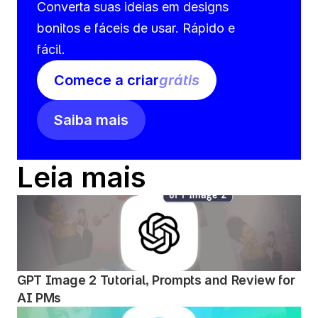
Converta suas ideias em designs 
bonitos e fáceis de usar. Rápido e 
fácil.
Comece a criar
grátis
Saiba mais
Leia mais
GPT Image 2 Tutorial, Prompts and Review for 
AI PMs