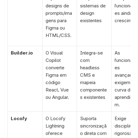
designs de 
sistemas de 
funcionali
prompts/ima
design 
es ainda e
gens para 
existentes
crescimen
Figma ou 
HTML/CSS.
Builder.io
O Visual 
Integra-se 
As 
Copilot 
com 
funcionali
converte 
headless 
es 
Figma em 
CMS e 
avançadas 
código 
mapeia 
exigem 
React, Vue 
componente
curva de 
ou Angular.
s existentes
aprendiza
m.
Locofy
O Locofy 
Suporta 
Exige 
Lightning 
sincronizaçã
disciplina 
oferece 
o direta com 
rigorosa de