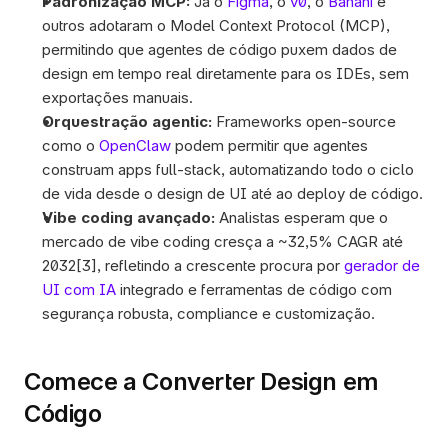
Padronização MCP:
 Já o 
Figma
, o 
v0
, o 
Banani
 e 
outros adotaram o Model Context Protocol (MCP), 
permitindo que agentes de código puxem dados de 
design em tempo real diretamente para os IDEs, sem 
exportações manuais.
Orquestração agentic:
 Frameworks open-source 
como o 
OpenClaw
 podem permitir que agentes 
construam apps full-stack, automatizando todo o ciclo 
de vida desde o design de UI até ao deploy de código.
Vibe coding avançado:
 Analistas esperam que o 
mercado de vibe coding cresça a ~32,5% CAGR até 
2032[3], refletindo a crescente procura por 
gerador de 
UI com IA
 integrado e ferramentas de código com 
segurança robusta, compliance e customização.
Comece a Converter Design em 
Código