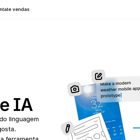
ntate vendas
de IA
do linguagem 
osta. 
a ferramenta 