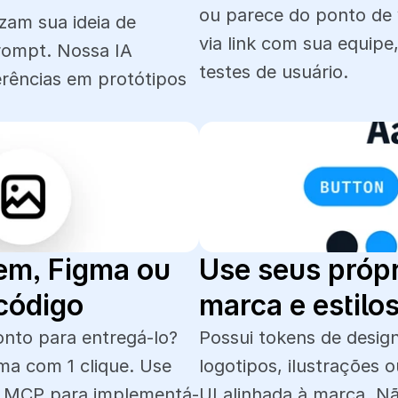
ou parece do ponto de v
zam sua ideia de 
via link com sua equipe
rompt. Nossa IA 
testes de usuário.
rências em protótipos 
m, Figma ou 
Use seus própr
código
marca e estilo
onto para entregá-lo? 
Possui tokens de design
a com 1 clique. Use 
logotipos, ilustrações 
u MCP para implementá-
UI alinhada à marca. N