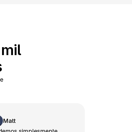
mil 
s
e 
Matt
demos simplesmente 