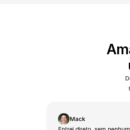
Ama
D
Mack
Entrei direto, sem nenhum 