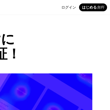
ログイン
はじめる
無料
けに
証！