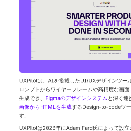
UXPilotは、AIを搭載したUI/UXデザイン
ロンプトからワイヤーフレームや高精度な画面
生成でき、
Figmaのデザインシステム
と深く連
画像からHTMLを生成
するDesign-to-co
す。  
UXPilotは2023年にAdam Fard氏によって設