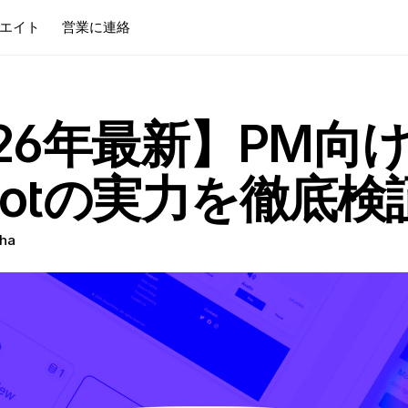
エイト
営業に連絡
26年最新】PM向
ilotの実力を徹底検
ha