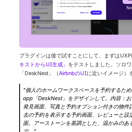
プラグインは後で試すことにして、まずはUXPi
キストからUI生成」
をテストしました。ソロワ
「DeskNest」（
AirbnbのUI
に近いイメージ）
"個人のホームワークスペースを予約するため
app「DeskNest」をデザインして。内容
発見画面、写真と予約オプション付きの物件
去の予約を表示する予約画面、レビューと設
面。アーストーンを基調とした、温かみのあ
で。"  