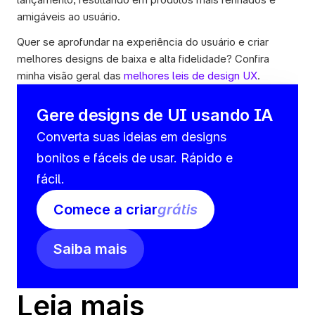
amigáveis ao usuário.
Quer se aprofundar na experiência do usuário e criar 
melhores designs de baixa e alta fidelidade? Confira 
minha visão geral das 
melhores leis de design UX
.
Gere designs de UI usando IA
Converta suas ideias em designs 
bonitos e fáceis de usar. Rápido e 
fácil.
Comece a criar
grátis
Saiba mais
Leia mais