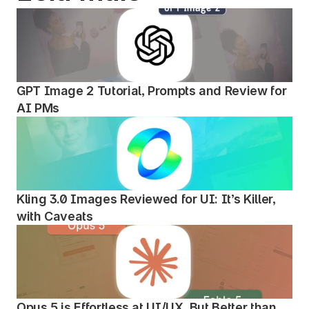
GPT Image 2 Tutorial, Prompts and Review for 
AI PMs
Kling 3.0 Images Reviewed for UI: It’s Killer, 
with Caveats
Opus 5 is Effortless at UI/UX. But Better than 