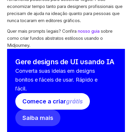
economizar tempo tanto para designers profissionais que 
precisam de ajuda na ideação quanto para pessoas que 
nunca tocaram em editores gráficos.
Quer mais prompts legais? Confira 
nosso guia
 sobre 
como criar fundos abstratos estilosos usando o 
Midjourney.
Gere designs de UI usando IA
Converta suas ideias em designs 
bonitos e fáceis de usar. Rápido e 
fácil.
Comece a criar
grátis
Saiba mais