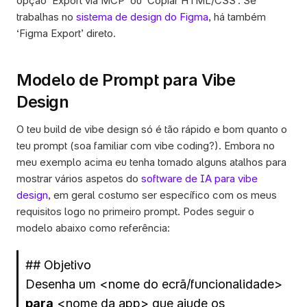
opção ‘Export via MCP’ ou ‘Copiar HTML/CSS’. Se 
trabalhas no 
sistema de design do Figma
, há também 
‘Figma Export’ direto. 
Modelo de Prompt para Vibe 
Design
O teu build de vibe design só é tão rápido e bom quanto o 
teu prompt (soa familiar com vibe coding?). Embora no 
meu exemplo acima eu tenha tomado alguns atalhos para 
mostrar vários aspetos do 
software de IA para vibe 
design
, em geral costumo ser específico com os meus 
requisitos logo no primeiro prompt. Podes seguir o 
modelo abaixo como referência:
## Objetivo 
Desenha um <nome do ecrã/funcionalidade> 
para
 <nome da app> que ajude os 