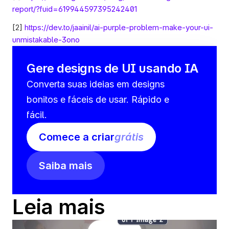
report/?fuid=619944597395242401
[2] 
https://dev.to/jaainil/ai-purple-problem-make-your-ui-
unmistakable-3ono
Gere designs de UI usando IA
Converta suas ideias em designs 
bonitos e fáceis de usar. Rápido e 
fácil.
Comece a criar
grátis
Saiba mais
Leia mais