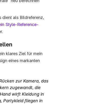
rate“ neu berechnen 
s dient als Bildreferenz, 
ein Style-Reference-
r.
ellen
Krea bietet unzählige Features, doch ich hatte ein klares Ziel für mein 
sign eines markanten 
Rücken zur Kamera, das 
kern zugewandt, die 
Hand wirft Kleidung in 
 Partykleid fliegen in 