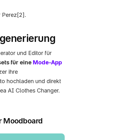
 Perez[2].
dgenerierung
rator und Editor für 
ets für eine 
Mode-App 
er ihre 
to hochladen und direkt 
rea AI Clothes Changer. 
er Moodboard