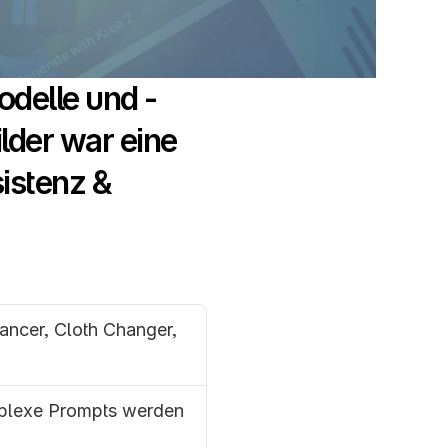
odelle und -
lder war eine 
stenz & 
ncer, Cloth Changer,  
mplexe Prompts werden 