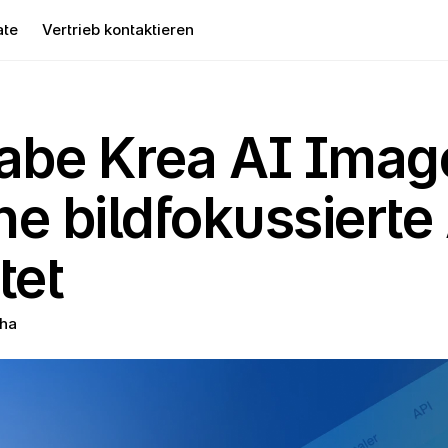
ate
Vertrieb kontaktieren
abe Krea AI Imag
ine bildfokussierte
tet
ha