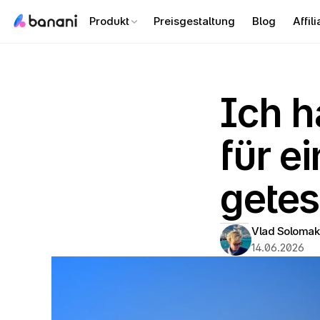
Produkt
Preisgestaltung
Blog
Affili
Ich h
für e
getes
Vlad Solomak
14.06.2026