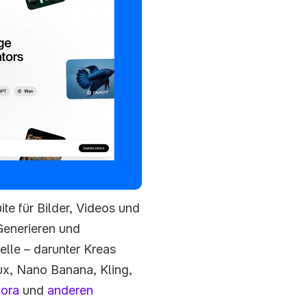
te für Bilder, Videos und 
enerieren und 
lle – darunter Kreas 
x, Nano Banana, Kling, 
lora
 und 
anderen 