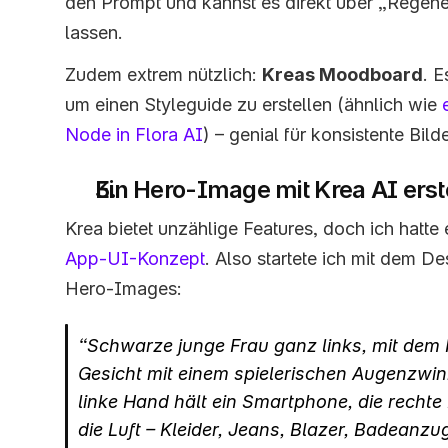
den Prompt und kannst es direkt über „Regene
lassen. 
Zudem extrem nützlich: 
Kreas Moodboard
. E
um einen Styleguide zu erstellen (ähnlich wie 
Node in Flora AI
) – genial für konsistente Bilde
Ein Hero-Image mit Krea AI erst
App-UI-Konzept
. Also startete ich mit dem De
Hero-Images:
“Schwarze junge Frau ganz links, mit dem 
Gesicht mit einem spielerischen Augenzwin
linke Hand hält ein Smartphone, die rechte 
die Luft – Kleider, Jeans, Blazer, Badeanzug,