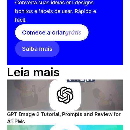
Converta suas ideias em designs 
bonitos e fáceis de usar. Rápido e 
fácil.
Comece a criar
grátis
Saiba mais
Leia mais
GPT Image 2 Tutorial, Prompts and Review for 
AI PMs