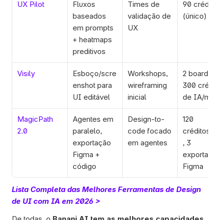
UX Pilot
Fluxos 
Times de 
90 créditos
baseados 
validação de 
(único)
em prompts 
UX
+ heatmaps 
preditivos
Visily
Esboço/scre
Workshops, 
2 boards, 
enshot para 
wireframing 
300 crédito
UI editável
inicial
de IA/mês
MagicPath 
Agentes em 
Design-to-
120 
2.0
paralelo, 
code focado 
créditos/m
exportação 
em agentes
, 3 
Figma + 
exportaçõe
código
Figma
Lista Completa das Melhores Ferramentas de Design 
de UI com IA em 2026 >
De todas, o 
Banani AI tem as melhores capacidades 