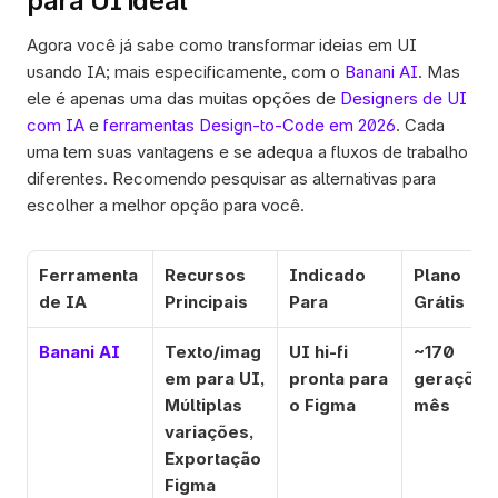
para UI ideal
Agora você já sabe como transformar ideias em UI 
usando IA; mais especificamente, com o 
Banani AI
. Mas 
ele é apenas uma das muitas opções de 
Designers de UI 
com IA
 e 
ferramentas Design-to-Code em 2026
. Cada 
uma tem suas vantagens e se adequa a fluxos de trabalho 
diferentes. Recomendo pesquisar as alternativas para 
escolher a melhor opção para você.  
Ferramenta 
Recursos 
Indicado 
Plano 
de IA
Principais
Para
Grátis
Banani AI
Texto/imag
UI hi-fi 
~170 
em para UI, 
pronta para 
gerações
Múltiplas 
o Figma
mês
variações, 
Exportação 
Figma