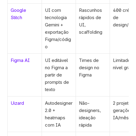
Google 
UI com 
Rascunhos 
400 crédito
Stitch
tecnologia 
rápidos de 
de 
Gemini + 
UI, 
design/dia
exportação 
scaffolding
Figma/códig
o
Figma AI
UI editável 
Times de 
Limitado no
no Figma a 
design no 
nível gratui
partir de 
Figma
prompts de 
texto
Uizard
Autodesigner 
Não-
2 projetos, 
2.0 + 
designers, 
gerações d
heatmaps 
ideação 
IA/mês
com IA
rápida