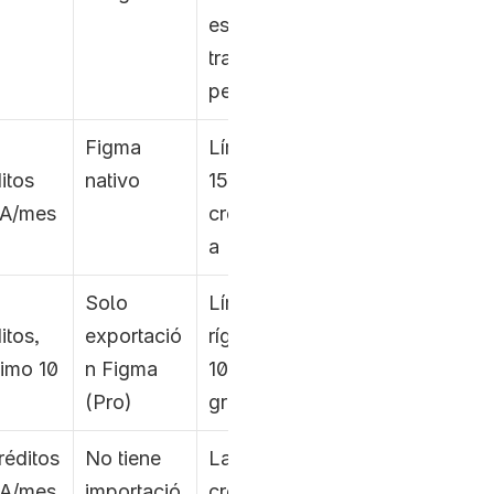
espacio de 
trabajo 
persistente
Figma 
Límite de 
itos 
nativo
150 
IA/mes
créditos/dí
a
Solo 
Límite 
itos, 
exportació
rígido de 
imo 10 
n Figma 
10 UIs en 
(Pro)
gratuito
réditos 
No tiene 
La 
A/mes 
importació
creación 