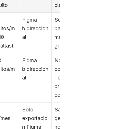
uito
clave
Figma 
Solo 10 
itos/m
bidireccion
pantallas/
0 
al
mes en 
allas)
gratuito
 
Figma 
No es un 
itos/m
bidireccion
constructo
al
r de 
prototipos 
completo
Solo 
Salida 
/mes
exportació
genérica, 
n Figma
no tiene 