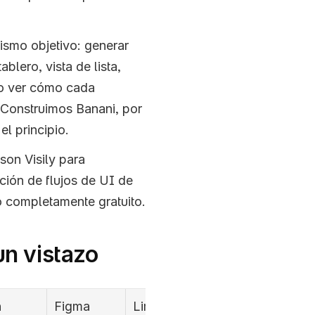
smo objetivo: generar 
blero, vista de lista, 
go ver cómo cada 
 Construimos Banani, por 
el principio.
on Visily para 
ión de flujos de UI de 
go completamente gratuito.
un vistazo
 
Figma
Limitación 