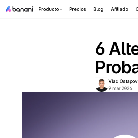
Producto
Precios
Blog
Afiliado
C
6 Alt
Prob
Vlad Ostapov
9 mar 2026