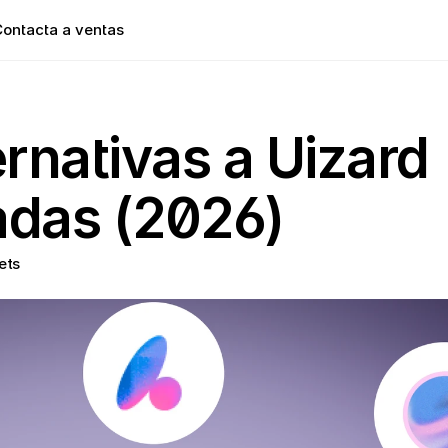
ontacta a ventas
ernativas a Uizard 
adas (2026)
ets