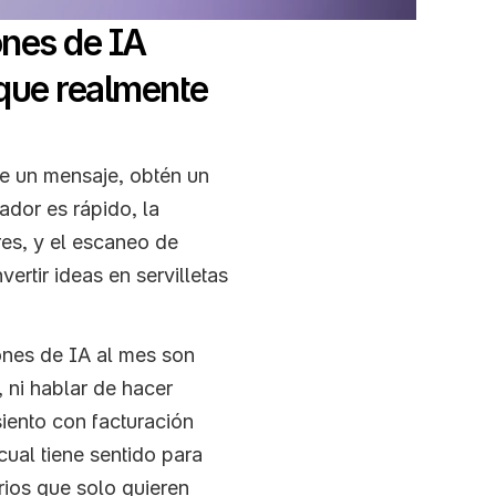
nes de IA 
 que realmente 
Uizard realiza bien su función principal. Escribe un mensaje, obtén un 
dor es rápido, la 
es, y el escaneo de 
rtir ideas en servilletas 
ones de IA al mes son 
 ni hablar de hacer 
iento con facturación 
al tiene sentido para 
ios que solo quieren 