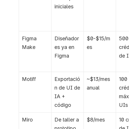
iniciales
Figma 
Diseñador
$0-$15/m
500 
Make
es ya en 
es
créd
Figma
de 
Motiff
Exportació
~$13/mes 
100 
n de UI de 
anual
créd
IA + 
máx
código
UIs
Miro
De taller a 
$8/mes
10 c
prototipo 
de I