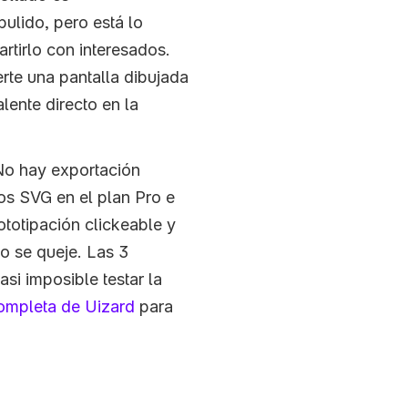
ulido, pero está lo 
tirlo con interesados. 
te una pantalla dibujada 
lente directo en la 
 No hay exportación 
os SVG en el plan Pro e 
totipación clickeable y 
 se queje. Las 3 
i imposible testar la 
completa de Uizard
 para 