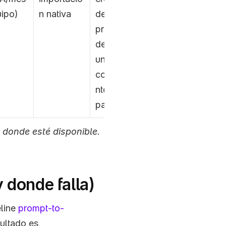
uipo)
n nativa
de 
prototipos 
de IA es 
un 
compleme
nto de 
pago
 donde esté disponible. 
 donde falla)
line 
prompt-to-
ultado es 