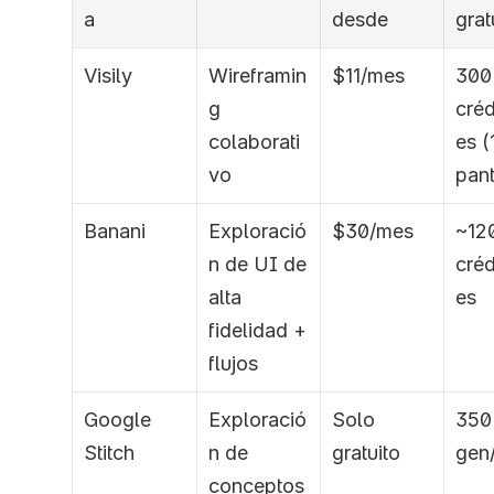
a
desde
grat
Visily
Wireframin
$11/mes
300 
g 
créd
colaborati
es (1
vo
pant
Banani
Exploració
$30/mes
~120
n de UI de 
créd
alta 
es
fidelidad + 
flujos
Google 
Exploració
Solo 
350 
Stitch
n de 
gratuito
gen
conceptos 