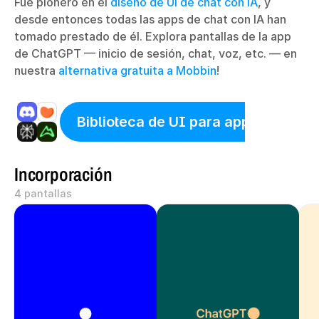
Fue pionero en el 
diseño de UI de chat con IA
, y 
desde entonces todas las apps de chat con IA han 
tomado prestado de él. Explora pantallas de la app 
de ChatGPT — inicio de sesión, chat, voz, etc. — en 
nuestra 
alternativa gratuita a Mobbin
!
Biblioteca de UI para apps
gratuito
Incorporación
4 pantallas