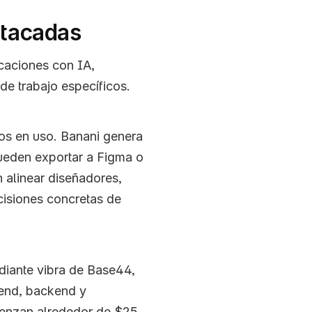
stacadas
aciones con IA, 
de trabajo específicos.
os en uso. Banani genera 
ueden exportar a Figma o 
HTML/CSS. Es ideal para equipos que quieren alinear diseñadores, 
cisiones concretas de 
iante vibra de Base44, 
end, backend y 
enzan alrededor de $25 