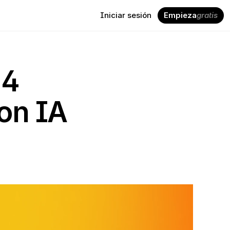
Iniciar sesión
Empieza
gratis
4 
on IA 