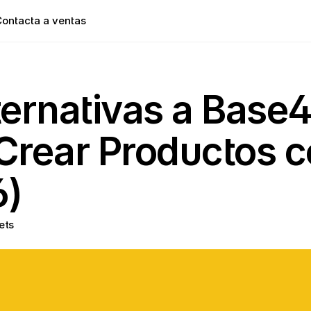
ontacta a ventas
ternativas a Base4
Crear Productos c
6)
ets