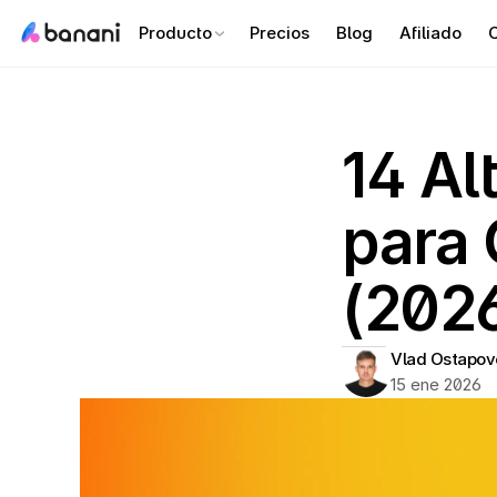
Producto
Precios
Blog
Afiliado
C
14 Al
para 
(202
Vlad Ostapov
15 ene 2026