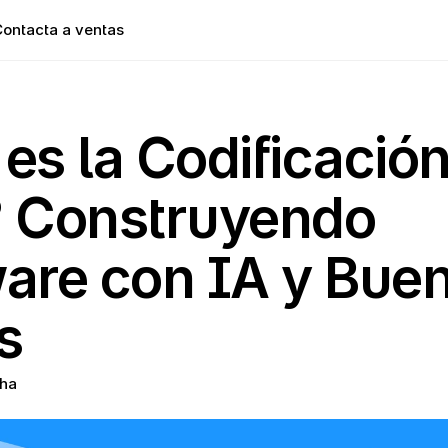
ontacta a ventas
es la Codificación
 Construyendo 
are con IA y Buen
s
ha