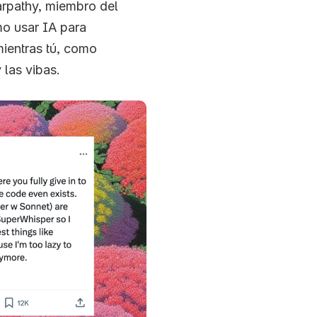
arpathy, miembro del 
o usar IA para 
ientras tú, como 
 las vibas.