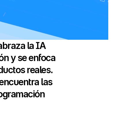
braza la IA 
ión y se enfoca 
uctos reales. 
ncuentra las 
ogramación 