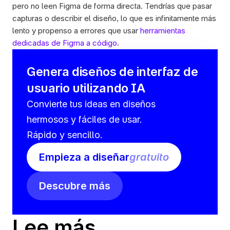
pero no leen Figma de forma directa. Tendrías que pasar 
capturas o describir el diseño, lo que es infinitamente más 
lento y propenso a errores que usar 
herramientas 
dedicadas de Figma a código
.
Genera diseños de interfaz de 
usuario utilizando IA
Convierte tus ideas en diseños 
hermosos y fáciles de usar. 
Rápido y sencillo.
Empieza a diseñar
gratuito
Descubre más
Lee más