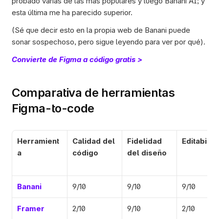
probado varias de las más populares y luego Banani AI; y 
esta última me ha parecido superior. 
(Sé que decir esto en la propia web de Banani puede 
sonar sospechoso, pero sigue leyendo para ver por qué). 
Convierte de Figma a código gratis >
Comparativa de herramientas 
Figma-to-code
Herramient
Calidad del 
Fidelidad 
Editabilid
a
código
del diseño
Banani
9/10
9/10
9/10
Framer
2/10
9/10
2/10