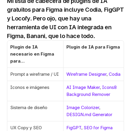
Mi lista de cabecera de plugins de IA 
gratuitos para Figma incluye Codia, FigGPT 
y Locofy. Pero ojo, que hay una 
herramienta de UI con IA integrada en 
Figma, Banani, que lo hace todo.
Plugin de IA 
Plugin de IA para Figma
necesario en Figma 
para…
Prompt a wireframe / UI 
Wireframe Designer
, 
Codia
Iconos e imágenes 
AI Image Maker
, 
Icons8 
Background Remover
Sistema de diseño 
Image Colorizer
, 
DESIGN.md Generator
UX Copy y SEO
FigGPT
, 
SEO for Figma