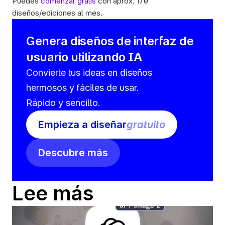
Puedes 
comenzar gratis
 con aprox. 170 
diseños/ediciones al mes.  
Genera diseños de interfaz de 
usuario utilizando IA
Convierte tus ideas en diseños 
hermosos y fáciles de usar. 
Rápido y sencillo.
Empieza a diseñar
gratuito
Descubre más
Lee más