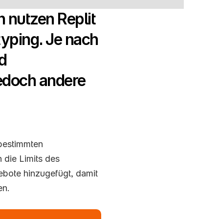
nutzen Replit 
yping. Je nach 
 
doch andere 
bestimmten 
die Limits des 
ebote hinzugefügt, damit 
en.