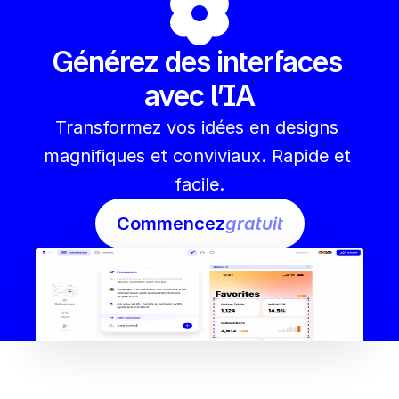
Générez des interfaces 
avec l’IA
Transformez vos idées en designs 
magnifiques et conviviaux. Rapide et 
facile.
Commencez
gratuit