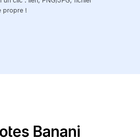
un clic : lien, PNG/JPG, fichier 
 propre !
notes Banani