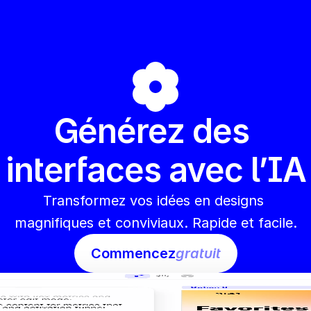
Générez des 
interfaces avec l’IA
Transformez vos idées en designs 
magnifiques et conviviaux. Rapide et facile.
Commencez
gratuit