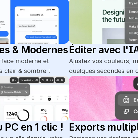
ues & Modernes
Éditer avec l'I
rface moderne et 
Ajustez vos couleurs, m
 clair & sombre !
quelques secondes en d
PC en 1 clic !
Exports multip