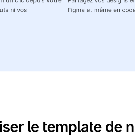
 un clic depuis votre 
Partagez vos designs en 
ts ni vos 
Figma et même en code
ser le template de 