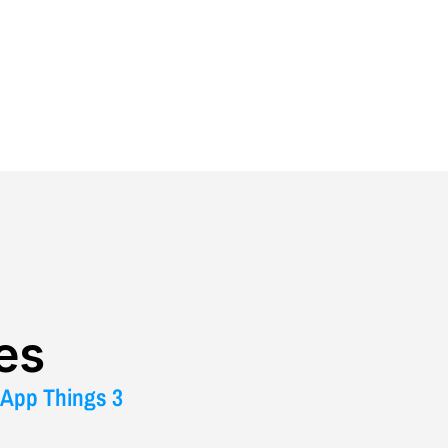
es
App Things 3