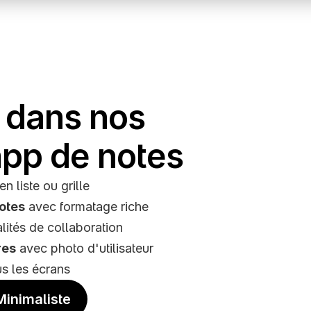
 dans nos 
app de notes
n liste ou grille
notes
 avec formatage riche
lités de collaboration
res
 avec photo d'utilisateur
us les écrans
inimaliste