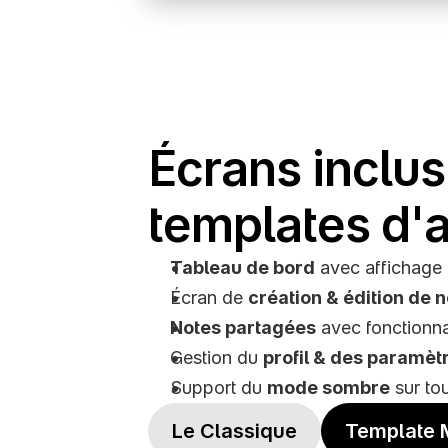
Écrans inclus
templates d'
Tableau de bord
 avec affichage e
Écran de 
création & édition de 
Notes partagées
 avec fonctionna
Gestion du 
profil & des paramèt
Support du 
mode sombre
 sur to
Le Classique
Template M