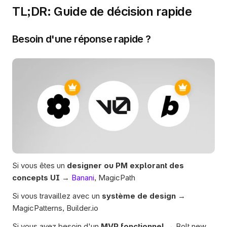
TL;DR: Guide de décision rapide
Besoin d'une réponse rapide ?
Si vous êtes un 
designer ou PM explorant des 
concepts UI
 → 
Banani
, MagicPath
Si vous travaillez avec un 
système de design 
→ 
MagicPatterns, Builder.io
Si vous avez besoin d'un 
MVP fonctionnel 
→ Bolt.new, 