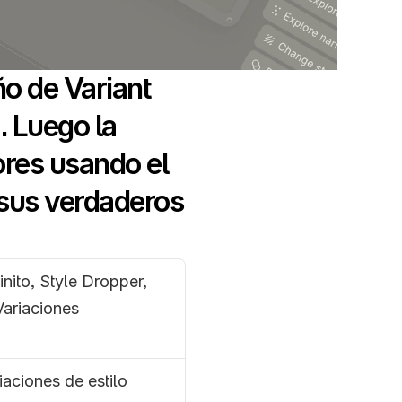
o de Variant 
 Luego la 
es usando el 
sus verdaderos 
nito, Style Dropper, 
ariaciones 
iaciones de estilo 