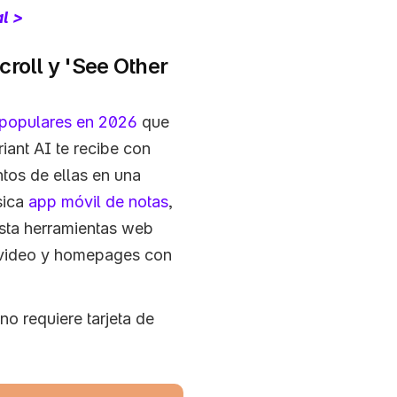
l >
croll y 'See Other 
 populares en 2026
 que 
iant AI te recibe con 
tos de ellas en una 
sica 
app móvil de notas
, 
asta herramientas web 
/video y homepages con 
no requiere tarjeta de 