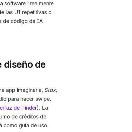
 software "realmente 
 las UI repetitivas o 
s de código de IA 
 diseño de 
na app imaginaria, 
Stax
, 
io para hacer swipe. 
terfaz de Tinder
). La 
sumo de créditos de 
rá como guía de uso. 