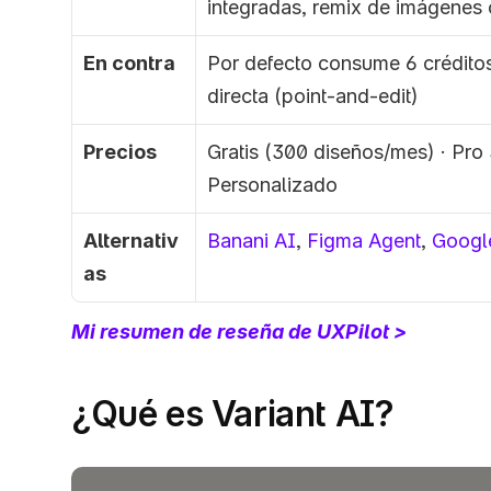
integradas, remix de imágenes 
En contra
Por defecto consume 6 créditos 
directa (point-and-edit)
Precios
Gratis (300 diseños/mes) · Pro 
Personalizado
Alternativ
Banani AI
, 
Figma Agent
, 
Google
as
Mi resumen de reseña de UXPilot >
¿Qué es Variant AI?