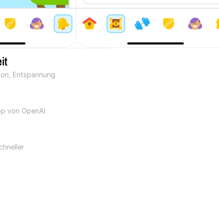
it
tion, Entspannung
App von OpenAI
chneller