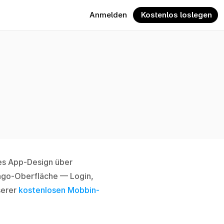
Anmelden
 Kostenlos loslegen
es App-Design über 
ngo-Oberfläche — Login, 
erer 
kostenlosen Mobbin-