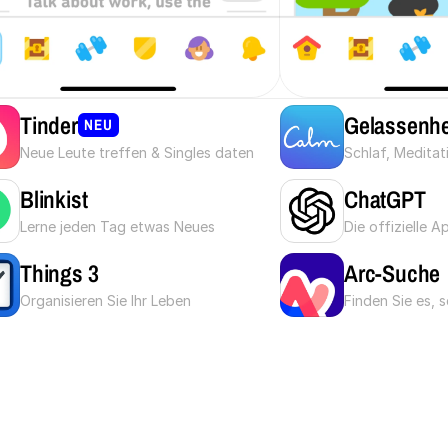
Tinder
Gelassenhe
NEU
Neue Leute treffen & Singles daten
Schlaf, Medita
Blinkist
ChatGPT
Lerne jeden Tag etwas Neues
Die offizielle 
Things 3
Arc-Suche
Organisieren Sie Ihr Leben
Finden Sie es, s