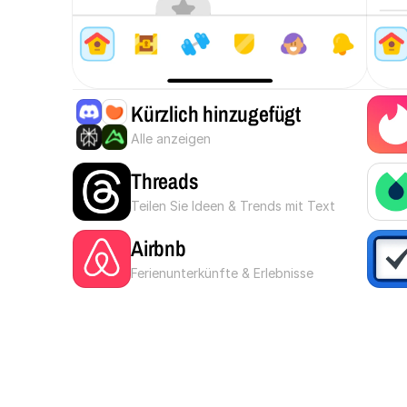
Kürzlich hinzugefügt
Alle anzeigen
Threads
Teilen Sie Ideen & Trends mit Text
Airbnb
Ferienunterkünfte & Erlebnisse