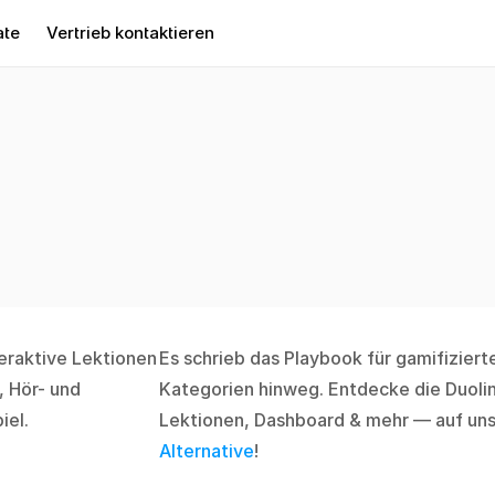
ate
Vertrieb kontaktieren
raktive Lektionen 
Es schrieb das Playbook für gamifiziert
 Hör- und 
Kategorien hinweg. Entdecke die Duoli
iel.
Lektionen, Dashboard & mehr — auf uns
Alternative
!