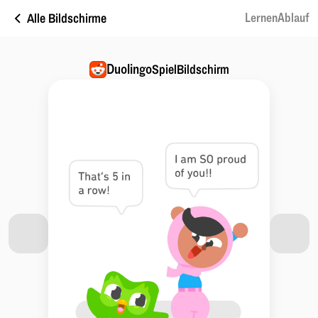
Alle Bildschirme
LernenAblauf
Duolingo
SpielBildschirm