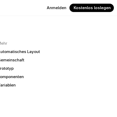
Anmelden
 Kostenlos loslegen
Mehr
utomatisches Layout
emeinschaft
rototyp
Komponenten
ariablen