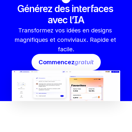
Générez des interfaces 
avec l’IA
Transformez vos idées en designs 
magnifiques et conviviaux. Rapide et 
facile.
Commencez
gratuit