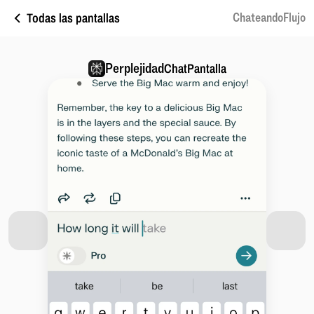
Todas las pantallas
ChateandoFlujo
Perplejidad
ChatPantalla