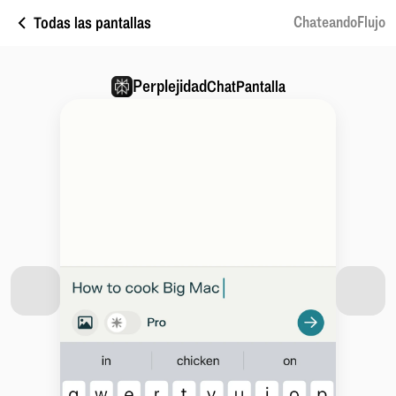
Todas las pantallas
ChateandoFlujo
Perplejidad
ChatPantalla