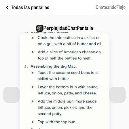
Todas las pantallas
ChateandoFlujo
Perplejidad
ChatPantalla