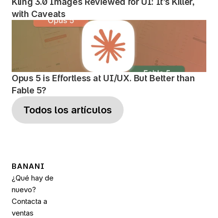
Kling 3.0 Images Reviewed for UI: It’s Killer, 
with Caveats
Opus 5 is Effortless at UI/UX. But Better than 
Fable 5?
Todos los artículos
BANANI
¿Qué hay de 
nuevo?
Contacta a 
ventas