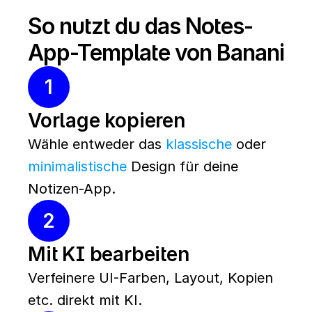
So nutzt du das Notes-
App-Template von Banani
1
Vorlage kopieren
Wähle entweder das 
klassische
 oder 
minimalistische
 Design für deine 
Notizen-App.
2
Mit KI bearbeiten
Verfeinere UI-Farben, Layout, Kopien 
etc. direkt mit KI.