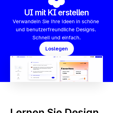
UI mit KI erstellen
Verwandeln Sie Ihre Ideen in schöne 
und benutzerfreundliche Designs. 
Schnell und einfach.
Loslegen
Lernen Sie Design