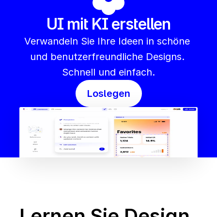
UI mit KI erstellen
Verwandeln Sie Ihre Ideen in schöne 
und benutzerfreundliche Designs. 
Schnell und einfach.
Loslegen
Lernen Sie Design