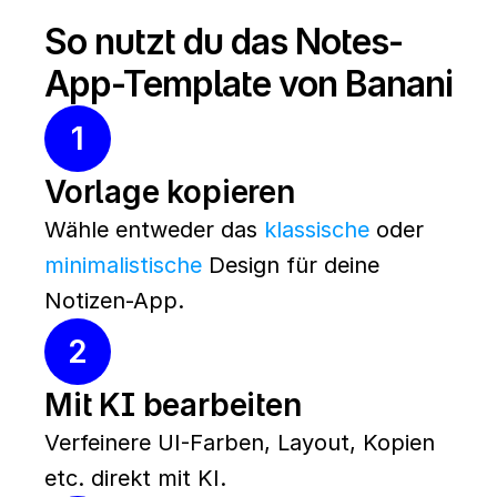
So nutzt du das Notes-
App-Template von Banani
1
Vorlage kopieren
Wähle entweder das 
klassische
 oder 
minimalistische
 Design für deine 
Notizen-App.
2
Mit KI bearbeiten
Verfeinere UI-Farben, Layout, Kopien 
etc. direkt mit KI.