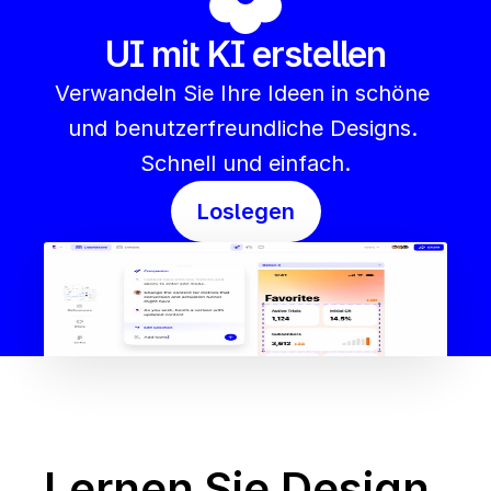
UI mit KI erstellen
Verwandeln Sie Ihre Ideen in schöne 
und benutzerfreundliche Designs. 
Schnell und einfach.
Loslegen
Lernen Sie Design