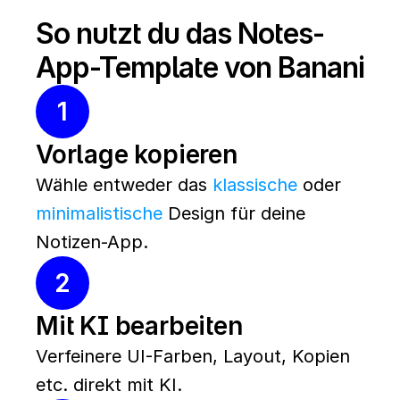
So nutzt du das Notes-
App-Template von Banani
1
Vorlage kopieren
Wähle entweder das 
klassische
 oder 
minimalistische
 Design für deine 
Notizen-App.
2
Mit KI bearbeiten
Verfeinere UI-Farben, Layout, Kopien 
etc. direkt mit KI.