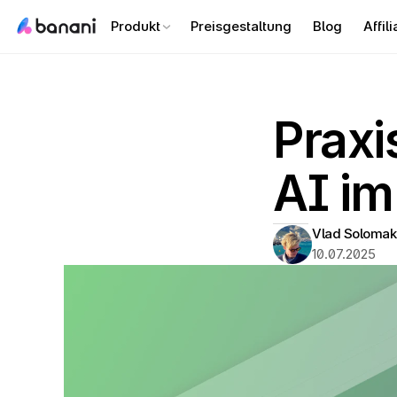
Produkt
Preisgestaltung
Blog
Affili
Praxi
AI i
Vlad Solomak
10.07.2025