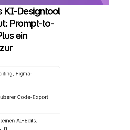
 KI-Designtool 
ut: Prompt-to-
lus ein 
zur 
diting, Figma-
uberer Code-Export 
einen AI-Edits, 
-UI