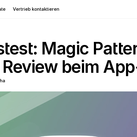
ate
Vertrieb kontaktieren
stest: Magic Patter
m Review beim Ap
ha