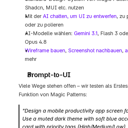
Shadcn, MUI etc. nutzen
Mit der 
AI chatten, um UI zu entwerfen
, zu
oder zu polieren
AI-Modelle wählen: 
Gemini 3.1
, Flash 3 od
Opus 4.8
Wireframe bauen
, 
Screenshot nachbauen
, 
a
mehr
Prompt-to-UI
Viele Wege stehen offen – wir testen als Erste
Funktion von Magic Patterns:
"Design a mobile productivity app screen f
Use a muted dark theme with soft blue acce
card with priority tags (High/Medium/Low), 