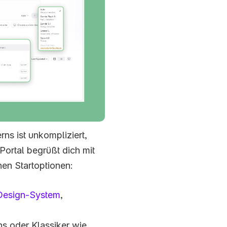
s ist unkompliziert, 
Portal begrüßt dich mit 
en Startoptionen:
Design-System
, 
 oder Klassiker wie 