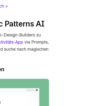
ch >
c Patterns AI
-Design-Builders zu 
tivitäts-App
 via Prompts, 
nd suche nach magischen 
n 