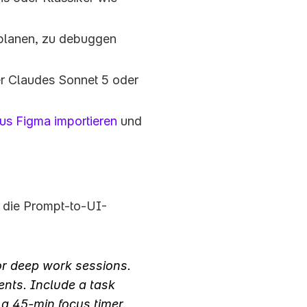
 planen, zu debuggen 
er Claudes Sonnet 5 oder 
us Figma importieren
 und 
s die Prompt-to-UI-
or deep work sessions. 
nts. Include a task 
a 45-min focus timer, 