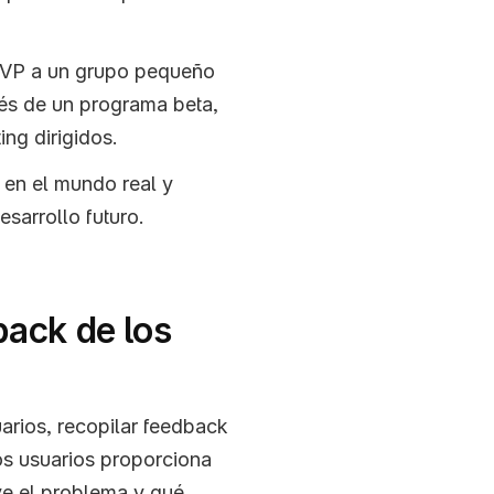
MVP a un grupo pequeño 
és de un programa beta, 
ng dirigidos.
en el mundo real y 
sarrollo futuro.
ack de los 
rios, recopilar feedback 
os usuarios proporciona 
ve el problema y qué 