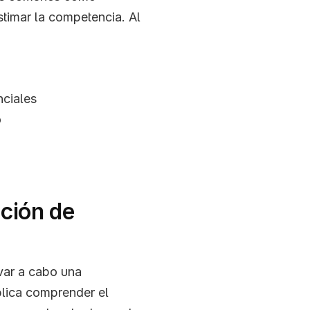
timar la competencia. Al 
nciales
o
ción de 
var a cabo una 
lica comprender el 