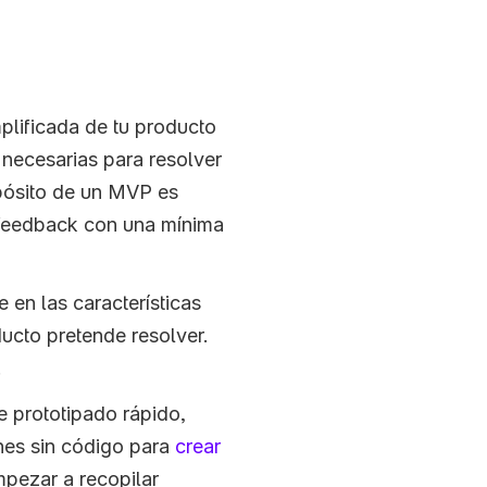
lificada de tu producto 
 necesarias para resolver 
opósito de un MVP es 
 feedback con una mínima 
e en las características 
ucto pretende resolver. 
.
: Usa herramientas de prototipado rápido, 
nes sin código para 
crear 
mpezar a recopilar 