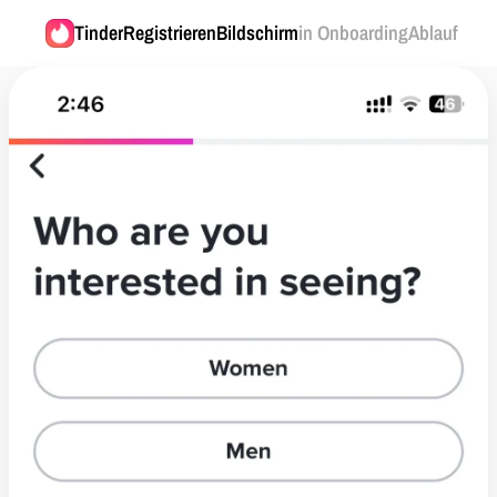
Tinder
RegistrierenBildschirm
in OnboardingAblauf