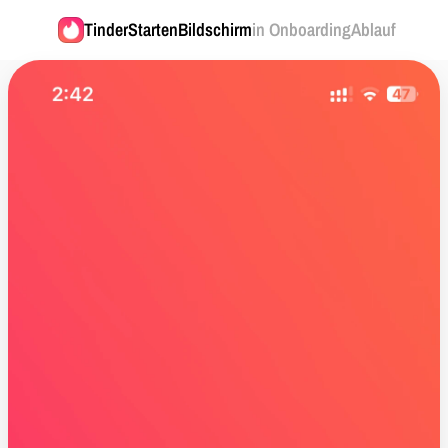
Tinder
StartenBildschirm
in OnboardingAblauf