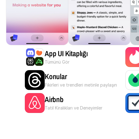
App UI Kitaplığı
Tümünü Gör
Konular
Fikirleri ve trendleri metinle paylaşın
Airbnb
Tatil Kiralıkları ve Deneyimler