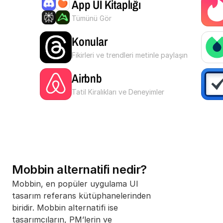
App UI Kitaplığı
Tümünü Gör
Konular
Fikirleri ve trendleri metinle paylaşın
Airbnb
Tatil Kiralıkları ve Deneyimler
Mobbin alternatifi nedir?
Mobbin, en popüler uygulama UI 
tasarım referans kütüphanelerinden 
biridir. Mobbin alternatifi ise 
tasarımcıların, PM’lerin ve 