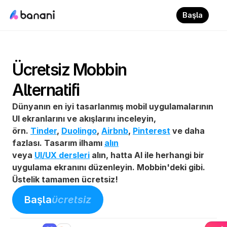
Başla
Ücretsiz Mobbin 
Alternatifi
Dünyanın en iyi tasarlanmış mobil uygulamalarının 
UI ekranlarını ve akışlarını inceleyin, 
örn. 
Tinder
, 
Duolingo
, 
Airbnb
, 
Pinterest
 ve daha 
fazlası. Tasarım ilhamı 
alın
veya 
UI/UX dersleri
 alın, hatta AI ile herhangi bir 
uygulama ekranını düzenleyin. Mobbin'deki gibi. 
Üstelik tamamen ücretsiz!
Başla
ücretsiz