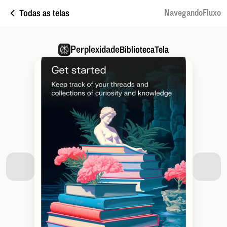
Todas as telas
NavegandoFluxo
Perplexidade
BibliotecaTela