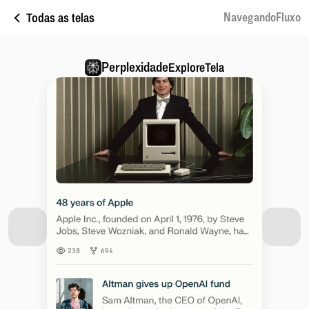
Todas as telas
NavegandoFluxo
Perplexidade
ExploreTela