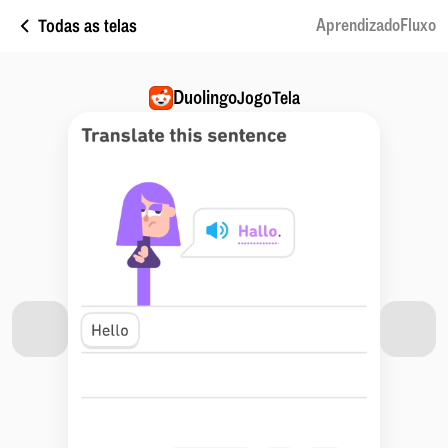
Todas as telas
AprendizadoFluxo
Duolingo
JogoTela