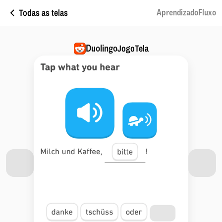
Todas as telas
AprendizadoFluxo
Duolingo
JogoTela