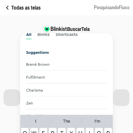
Todas as telas
PesquisandoFluxo
Blinkist
BuscarTela