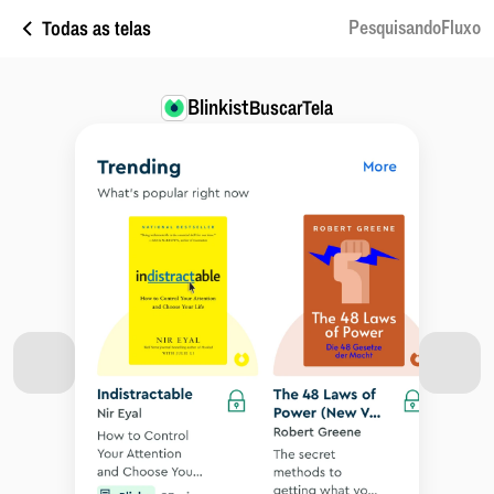
Todas as telas
PesquisandoFluxo
Blinkist
BuscarTela