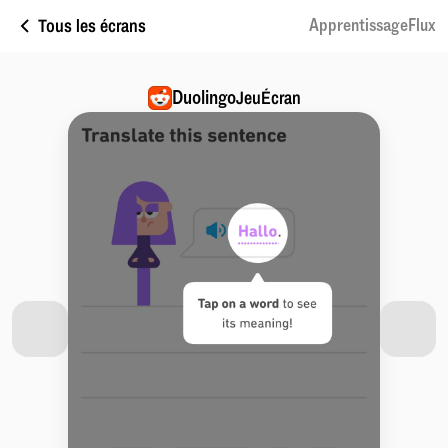
Tous les écrans
ApprentissageFlux
Duolingo
JeuÉcran