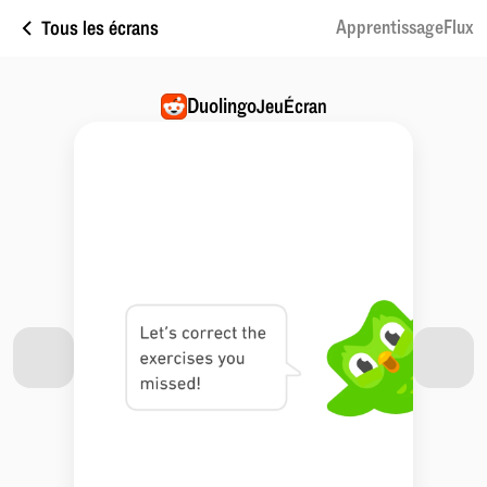
Tous les écrans
ApprentissageFlux
Duolingo
JeuÉcran