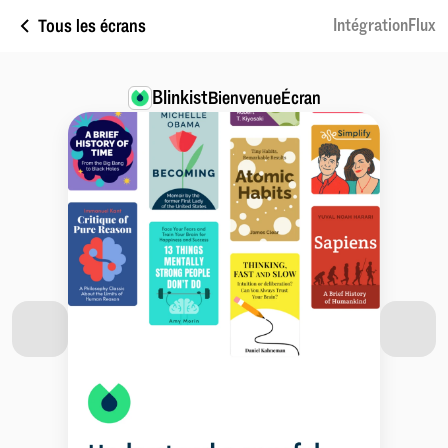
Tous les écrans
IntégrationFlux
Blinkist
BienvenueÉcran