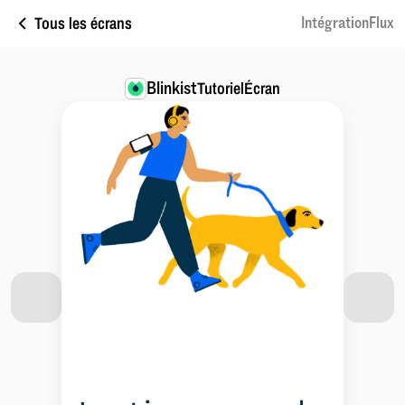
Tous les écrans
IntégrationFlux
Blinkist
TutorielÉcran