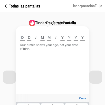
Todas las pantallas
IncorporaciónFlujo
Tinder
RegístratePantalla